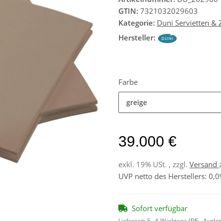
GTIN:
7321032029603
Kategorie:
Duni Servietten &
Hersteller:
Farbe
greige
39.000 €
exkl. 19% USt. , zzgl.
Versand
UVP netto des Herstellers
:
0,0
Sofort verfügbar
Lieferzeit:
5 - 6 Werktage
(DE - Ausla