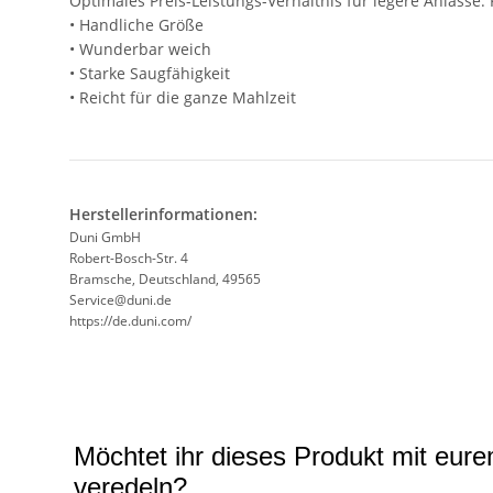
Optimales Preis-Leistungs-Verhältnis für legere Anlässe.
• Handliche Größe
• Wunderbar weich
• Starke Saugfähigkeit
• Reicht für die ganze Mahlzeit
Herstellerinformationen:
Duni GmbH
Robert-Bosch-Str. 4
Bramsche, Deutschland, 49565
Service@duni.de
https://de.duni.com/
Möchtet ihr dieses Produkt mit eur
veredeln?