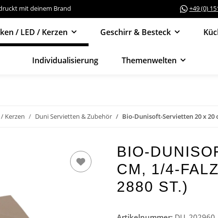
edruckt mit deinem Brand
+49 (0) 1
cken / LED / Kerzen
Geschirr & Besteck
Küc
Individualisierung
Themenwelten
 / Kerzen
Duni Servietten & Zubehör
Bio-Dunisoft-Servietten 20 x 20 c
BIO-DUNISOF
CM, 1/4-FAL
2880 ST.)
Artikelnummer:
DU_202960