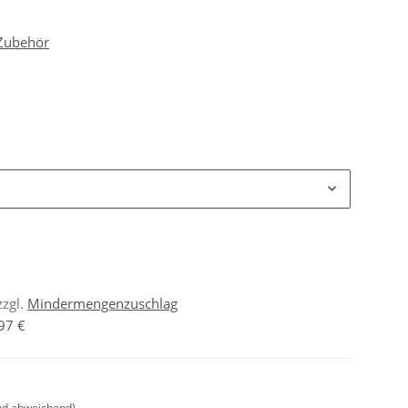
 Zubehör
zzgl.
Mindermengenzuschlag
97 €
nd abweichend)