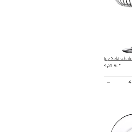
Joy Sektschale
4,21 €
*