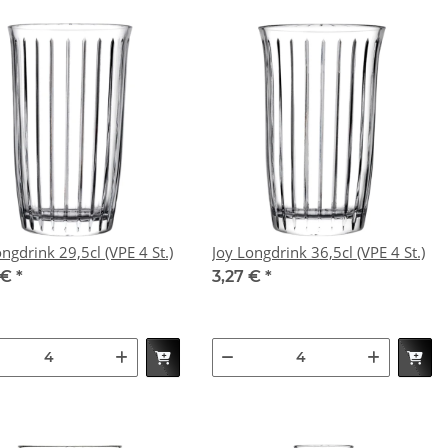
ngdrink 29,5cl (VPE 4 St.)
Joy Longdrink 36,5cl (VPE 4 St.)
 €
*
3,27 €
*