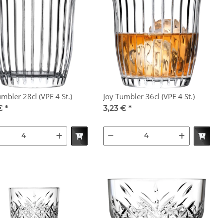
umbler 28cl (VPE 4 St.)
Joy Tumbler 36cl (VPE 4 St.)
 €
*
3,23 €
*