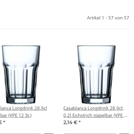
Artikel 1 - 57 von 57
lanca Longdrink 28,9cl
Casablanca Longdrink 28,9cl;
stapelbar (VPE 12 St.)
0,2l Eichstrich stapelbar (VPE 12
St.)
 €
*
2,14 €
*