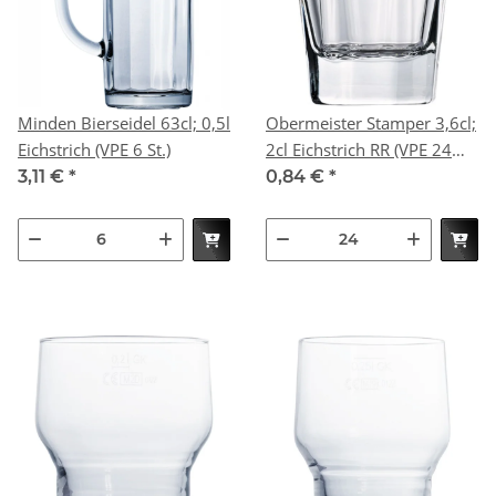
Minden Bierseidel 63cl; 0,5l
Obermeister Stamper 3,6cl;
Eichstrich (VPE 6 St.)
2cl Eichstrich RR (VPE 24
St.)
3,11 €
*
0,84 €
*