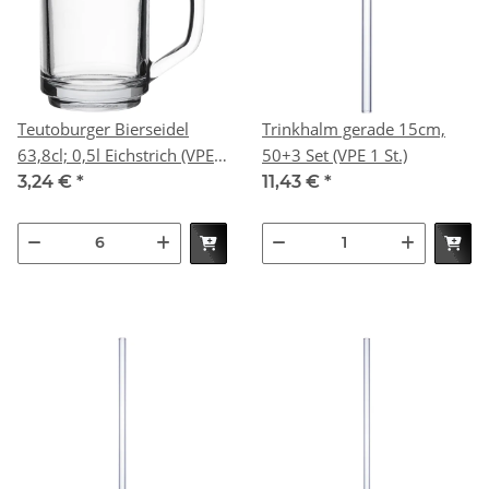
Teutoburger Bierseidel
Trinkhalm gerade 15cm,
63,8cl; 0,5l Eichstrich (VPE
50+3 Set (VPE 1 St.)
6 St.)
3,24 €
*
11,43 €
*