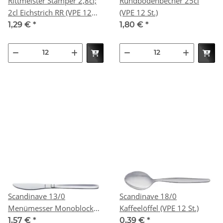
Rittmeister Stamper 2,8cl;
Rundbodenbecher 25cl
2cl Eichstrich RR (VPE 12
(VPE 12 St.)
St.)
1,29 €
*
1,80 €
*
Scandinave 13/0
Scandinave 18/0
Menümesser Monoblock
Kaffeelöffel (VPE 12 St.)
(VPE 12 St.)
1,57 €
*
0,39 €
*