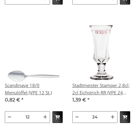
Scandinave 18/0
Stadtmeister Stamper 2,8cl;
Menülöffel (VPE 12 St.)
2cl Eichstrich RR (VPE 24
St.)
0,82 €
*
1,39 €
*