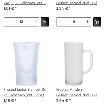
24cl; 0,2l Eichstrich (VPE 12
Glühweinseidel 26cl; 0,2l
St.)
Eichstrich (VPE 6 St.)
1,01 €
*
3,24 €
*
Frosted Junior Stamper 3cl;
Frosted Minden
2cl Eichstrich (VPE 12 St.)
Glühweinseidel 28cl; 0,2l
Eichstrich (VPE 6 St.)
1,18 €
*
2,94 €
*