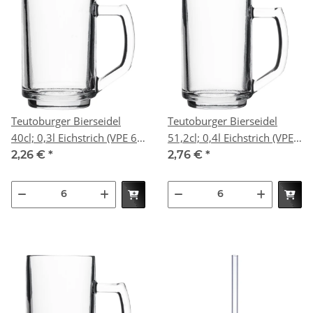
Teutoburger Bierseidel
Teutoburger Bierseidel
40cl; 0,3l Eichstrich (VPE 6
51,2cl; 0,4l Eichstrich (VPE
St.)
6 St.)
2,26 €
*
2,76 €
*