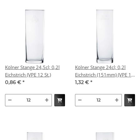
Kölner Stange 24,5cl; 0,2l
Kölner Stange 24cl; 0,2l
Eichstrich (VPE 12 St.)
Eichstrich (151mm) (VPE 12
St.)
0,86 €
*
1,32 €
*