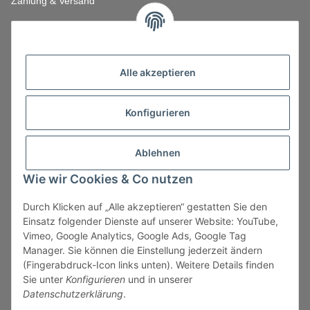
Zahlung & Versand
Alle akzeptieren
Konfigurieren
Ablehnen
Wie wir Cookies & Co nutzen
Durch Klicken auf „Alle akzeptieren“ gestatten Sie den
Vertrag widerrufen
Einsatz folgender Dienste auf unserer Website: YouTube,
Vimeo, Google Analytics, Google Ads, Google Tag
Manager. Sie können die Einstellung jederzeit ändern
(Fingerabdruck-Icon links unten). Weitere Details finden
Sie unter
Konfigurieren
und in unserer
* Alle Preise zzgl. gesetzlicher USt., zzgl.
Versand
, zzgl.
Datenschutzerklärung
.
Mindermengenzuschlag