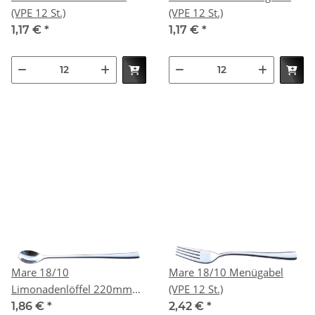
(VPE 12 St.)
(VPE 12 St.)
1,17 €
*
1,17 €
*
Mare 18/10
Mare 18/10 Menügabel
Limonadenlöffel 220mm
(VPE 12 St.)
(VPE 12 St.)
1,86 €
*
2,42 €
*