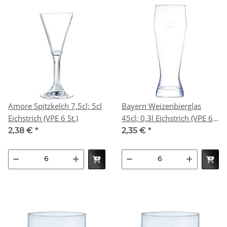
Amore Spitzkelch 7,5cl; 5cl
Bayern Weizenbierglas
Eichstrich (VPE 6 St.)
45cl; 0,3l Eichstrich (VPE 6
St.)
2,38 €
*
2,35 €
*