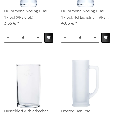
Drummond Nosing Glas
Drummond Nosing Glas
17,5cl (VPE 6 St.)
17,5cl; 4cl Eichstrich (VPE 6
St.)
3,55 €
*
4,03 €
*
Düsseldorf Altbierbecher
Frosted Danubio