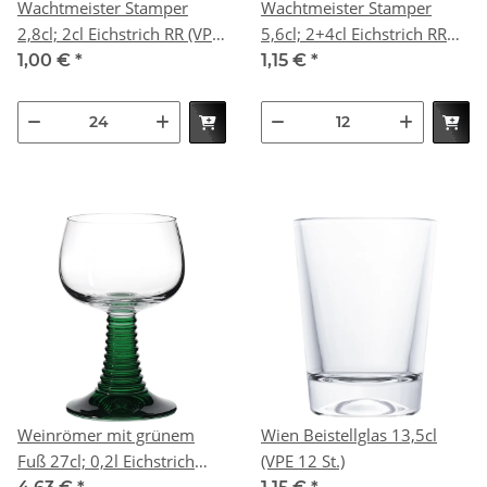
Wachtmeister Stamper
Wachtmeister Stamper
2,8cl; 2cl Eichstrich RR (VPE
5,6cl; 2+4cl Eichstrich RR
24 St.)
(VPE 12 St.)
1,00 €
*
1,15 €
*
Weinrömer mit grünem
Wien Beistellglas 13,5cl
Fuß 27cl; 0,2l Eichstrich
(VPE 12 St.)
(VPE 12 St.)