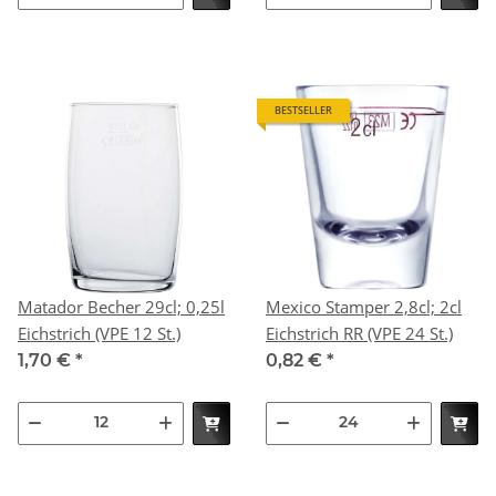
BESTSELLER
Matador Becher 29cl; 0,25l
Mexico Stamper 2,8cl; 2cl
Eichstrich (VPE 12 St.)
Eichstrich RR (VPE 24 St.)
1,70 €
*
0,82 €
*