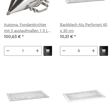
Automa. Fondanttrichter
Backblech Alu Perforiert 40
mit 3 auslaufmaßen 1,9 L
x 30 cm
ohne Stand
100,63 €
*
10,51 €
*