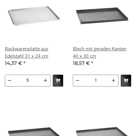
Backwarenplatte aus
Blech mit geraden Kanten
Edelstahl 31 x 24 cm
40 x 30 cm
14,37 €
*
18,57 €
*