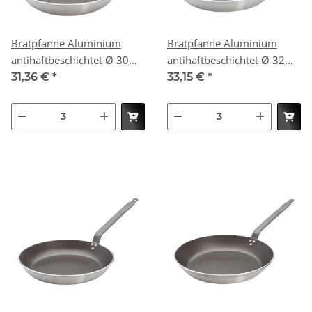
Bratpfanne Aluminium
Bratpfanne Aluminium
antihaftbeschichtet Ø 30
antihaftbeschichtet Ø 32
cm
cm
31,36 €
*
33,15 €
*