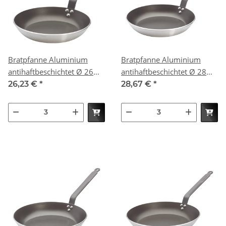
Bratpfanne Aluminium
Bratpfanne Aluminium
antihaftbeschichtet Ø 26
antihaftbeschichtet Ø 28
cm
cm
26,23 €
*
28,67 €
*