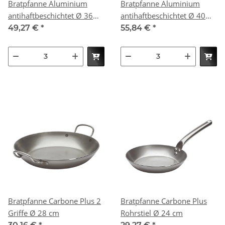
Bratpfanne Aluminium
Bratpfanne Aluminium
antihaftbeschichtet Ø 36
antihaftbeschichtet Ø 40
cm
cm
49,27 €
*
55,84 €
*
Bratpfanne Carbone Plus 2
Bratpfanne Carbone Plus
Griffe Ø 28 cm
Rohrstiel Ø 24 cm