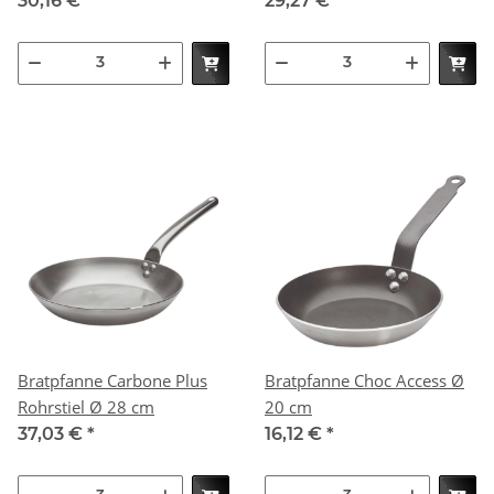
30,16 €
*
29,27 €
*
Bratpfanne Carbone Plus
Bratpfanne Choc Access Ø
Rohrstiel Ø 28 cm
20 cm
37,03 €
*
16,12 €
*