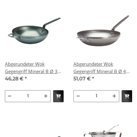
Abgerundeter Wok
Abgerundeter Wok
Gegengriff Mineral B Ø 32
Gegengriff Mineral B Ø 40
cm
cm
46,28 €
*
51,07 €
*