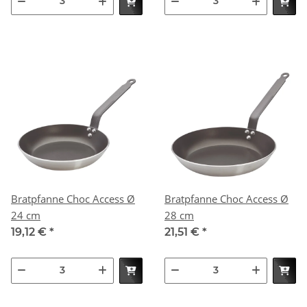
Bratpfanne Choc Access Ø
Bratpfanne Choc Access Ø
24 cm
28 cm
19,12 €
*
21,51 €
*