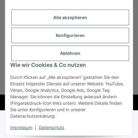
Alle akzeptieren
Konfigurieren
Vertrag widerrufen
Ablehnen
Wie wir Cookies & Co nutzen
Durch Klicken auf „Alle akzeptieren“ gestatten Sie den
* Alle Preise zzgl. gesetzlicher USt., zzgl.
Versand
, zzgl.
Einsatz folgender Dienste auf unserer Website: YouTube,
Mindermengenzuschlag
Vimeo, Google Analytics, Google Ads, Google Tag
Manager. Sie können die Einstellung jederzeit ändern
Powered by
JTL-Shop
(Fingerabdruck-Icon links unten). Weitere Details finden
Sie unter
Konfigurieren
und in unserer
Datenschutzerklärung
.
Impressum
|
Datenschutz