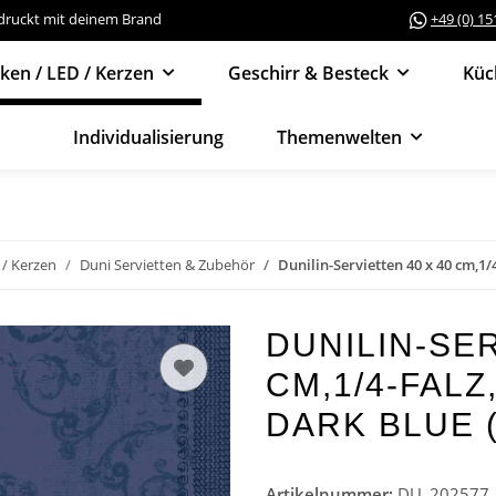
edruckt mit deinem Brand
+49 (0) 1
cken / LED / Kerzen
Geschirr & Besteck
Küc
Individualisierung
Themenwelten
 / Kerzen
Duni Servietten & Zubehör
Dunilin-Servietten 40 x 40 cm,1/4
DUNILIN-SER
CM,1/4-FAL
DARK BLUE (
Artikelnummer:
DU_202577