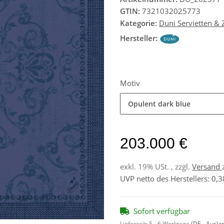
GTIN:
7321032025773
Kategorie:
Duni Servietten &
Hersteller:
Motiv
Opulent dark blue
203.000 €
exkl. 19% USt. , zzgl.
Versand
UVP netto des Herstellers
:
0,3
Sofort verfügbar
Lieferzeit:
5 - 6 Werktage
(DE - Ausla