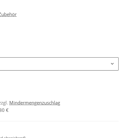
 Zubehör
zzgl.
Mindermengenzuschlag
80 €
nd abweichend)