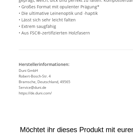
geprägt, weich, dick und perfekt zu falten. Kompostierbar
• Großes Format mit opulenter Prägung*
• Die ultimative Leinenoptik und -haptik
• Lässt sich sehr leicht falten
• Extrem saugfähig
• Aus FSC®-zertifizierten Holzfasern
Herstellerinformationen:
Duni GmbH
Robert-Bosch-Str. 4
Bramsche, Deutschland, 49565
Service@duni.de
https://de.duni.com/
Möchtet ihr dieses Produkt mit eur