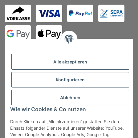
Alle akzeptieren
Konfigurieren
Vertrag widerrufen
Ablehnen
Wie wir Cookies & Co nutzen
Durch Klicken auf „Alle akzeptieren“ gestatten Sie den
* Alle Preise zzgl. gesetzlicher USt., zzgl.
Versand
, zzgl.
Einsatz folgender Dienste auf unserer Website: YouTube,
Mindermengenzuschlag
Vimeo, Google Analytics, Google Ads, Google Tag