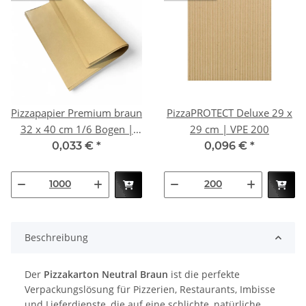
Pizzapapier Premium braun
PizzaPROTECT Deluxe 29 x
32 x 40 cm 1/6 Bogen |
29 cm | VPE 200
VPE 1000
0,033 €
*
0,096 €
*
Beschreibung
Der
Pizzakarton Neutral Braun
ist die perfekte
Verpackungslösung für Pizzerien, Restaurants, Imbisse
und Lieferdienste, die auf eine schlichte, natürliche