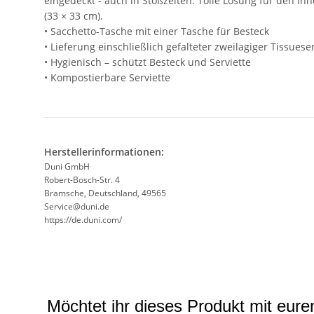
eingedeckt - auch in Stoßzeiten. Tolle Lösung für den In
(33 × 33 cm).
• Sacchetto-Tasche mit einer Tasche für Besteck
• Lieferung einschließlich gefalteter zweilagiger Tissuese
• Hygienisch – schützt Besteck und Serviette
• Kompostierbare Serviette
Herstellerinformationen:
Duni GmbH
Robert-Bosch-Str. 4
Bramsche, Deutschland, 49565
Service@duni.de
https://de.duni.com/
Möchtet ihr dieses Produkt mit eur