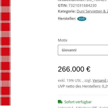
GTIN:
7321031684230
Kategorie:
Duni Servietten &
Hersteller:
Motiv
Giovanni
266.000 €
exkl. 19% USt. , zzgl.
Versand
UVP netto des Herstellers
:
0,2
Sofort verfügbar
Lieferzeit:
5 - 6 Werktage
(DE - Ausla