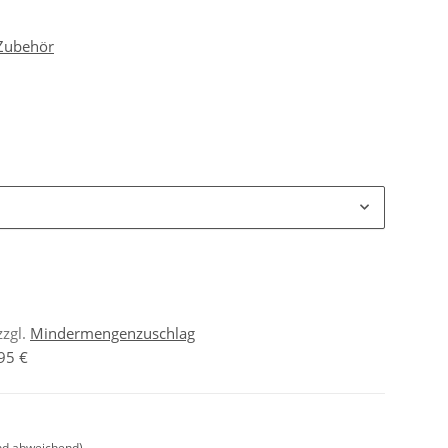
 Zubehör
zzgl.
Mindermengenzuschlag
95 €
nd abweichend)