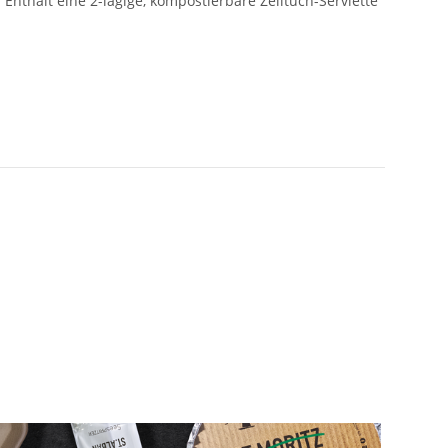
Enthält eine 2-lagige, kompostierbare Zelltuch-Serviette