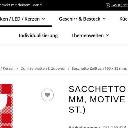
edruckt mit deinem Brand
+49 (0) 1
cken / LED / Kerzen
Geschirr & Besteck
Küc
Individualisierung
Themenwelten
 / Kerzen
Duni Servietten & Zubehör
Sacchetto Zelltuch 190 x 85 mm, 
SACCHETTO 
MM, MOTIVE 
ST.)
Artikelnummer:
DU_168423