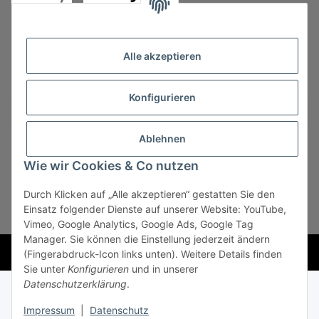
Alle akzeptieren
Konfigurieren
Vertrag widerrufen
Ablehnen
Wie wir Cookies & Co nutzen
Durch Klicken auf „Alle akzeptieren“ gestatten Sie den
* Alle Preise zzgl. gesetzlicher USt., zzgl.
Versand
, zzgl.
Einsatz folgender Dienste auf unserer Website: YouTube,
Mindermengenzuschlag
Vimeo, Google Analytics, Google Ads, Google Tag
Manager. Sie können die Einstellung jederzeit ändern
Powered by
JTL-Shop
(Fingerabdruck-Icon links unten). Weitere Details finden
Sie unter
Konfigurieren
und in unserer
Datenschutzerklärung
.
Impressum
|
Datenschutz