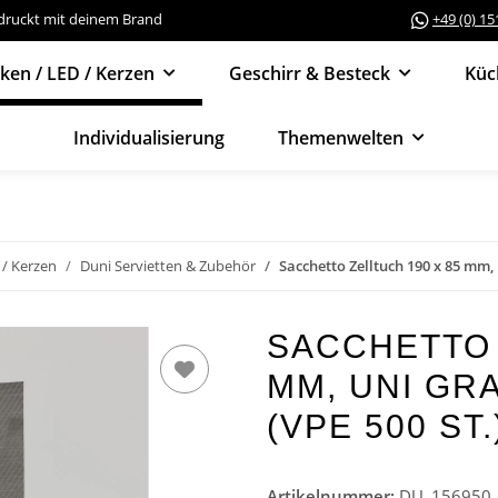
edruckt mit deinem Brand
+49 (0) 1
cken / LED / Kerzen
Geschirr & Besteck
Küc
Individualisierung
Themenwelten
 / Kerzen
Duni Servietten & Zubehör
Sacchetto Zelltuch 190 x 85 mm, 
SACCHETTO 
MM, UNI GRA
VPE 500 ST.)
Artikelnummer:
DU_156950