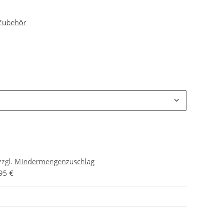
 Zubehör
zzgl.
Mindermengenzuschlag
95 €