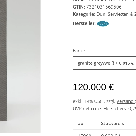
GTIN:
7321031569506
Kategorie:
Duni Servietten &
Hersteller:
Farbe
granite grey/weiß
+ 0,015 €
120.000 €
exkl. 19% USt. , zzgl.
Versand
UVP netto des Herstellers
:
0,2
ab
Stückpreis
15000
0,099 €
*