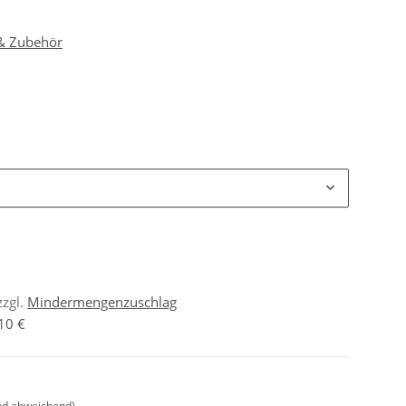
 & Zubehör
zzgl.
Mindermengenzuschlag
10 €
nd abweichend)