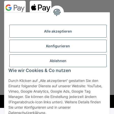
Alle akzeptieren
Konfigurieren
Vertrag widerrufen
Ablehnen
Wie wir Cookies & Co nutzen
Durch Klicken auf „Alle akzeptieren“ gestatten Sie den
* Alle Preise zzgl. gesetzlicher USt., zzgl.
Versand
, zzgl.
Einsatz folgender Dienste auf unserer Website: YouTube,
Mindermengenzuschlag
Vimeo, Google Analytics, Google Ads, Google Tag
Manager. Sie können die Einstellung jederzeit ändern
Powered by
JTL-Shop
(Fingerabdruck-Icon links unten). Weitere Details finden
Sie unter
Konfigurieren
und in unserer
Datenschutzerklärung
.