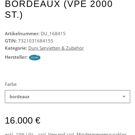
BORDEAUX (VPE 2000
ST.)
Artikelnummer:
DU_168415
GTIN:
7321031684155
Kategorie:
Duni Servietten & Zubehör
Hersteller:
Farbe
bordeaux
16.000 €
exkl. 19% USt. , zzgl.
Versand
zzgl.
Mindermengenzuschlag