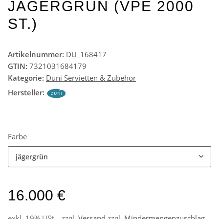
JÄGERGRÜN (VPE 2000
ST.)
Artikelnummer:
DU_168417
GTIN:
7321031684179
Kategorie:
Duni Servietten & Zubehör
Hersteller:
Farbe
jägergrün
16.000 €
exkl. 19% USt. , zzgl.
Versand
zzgl.
Mindermengenzuschlag