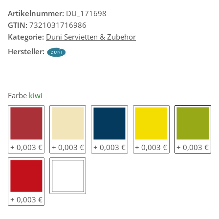
Artikelnummer:
DU_171698
GTIN:
7321031716986
Kategorie:
Duni Servietten & Zubehör
Hersteller:
Farbe
kiwi
bordeaux
cream
dunkelblau
gelb
kiwi
+ 0,003 €
+ 0,003 €
+ 0,003 €
+ 0,003 €
+ 0,003 €
rot
weiß
+ 0,003 €