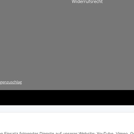
Widerrufsrecht
genzuschlag
den Einsatz folgender Dienste auf unserer Website: YouTube, Vimeo, G