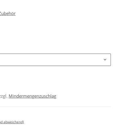
 Zubehör
zzgl.
Mindermengenzuschlag
nd abweichend)