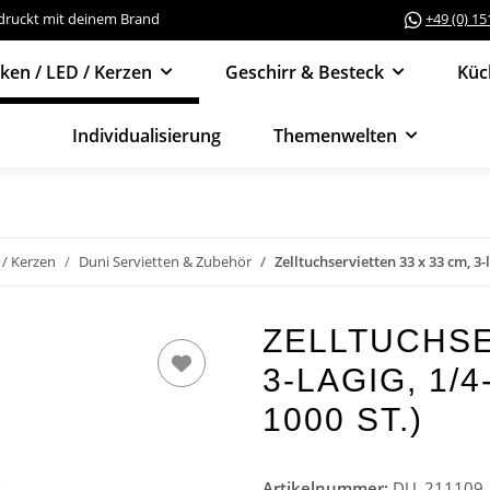
edruckt mit deinem Brand
+49 (0) 1
cken / LED / Kerzen
Geschirr & Besteck
Küc
Individualisierung
Themenwelten
 / Kerzen
Duni Servietten & Zubehör
Zelltuchservietten 33 x 33 cm, 3-l
ZELLTUCHSE
3-LAGIG, 1/4
1000 ST.)
Artikelnummer:
DU_211109