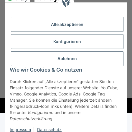
Alle akzeptieren
Konfigurieren
Vertrag widerrufen
Ablehnen
Wie wir Cookies & Co nutzen
Durch Klicken auf „Alle akzeptieren“ gestatten Sie den
* Alle Preise zzgl. gesetzlicher USt., zzgl.
Versand
, zzgl.
Einsatz folgender Dienste auf unserer Website: YouTube,
Mindermengenzuschlag
Vimeo, Google Analytics, Google Ads, Google Tag
Manager. Sie können die Einstellung jederzeit ändern
Powered by
JTL-Shop
(Fingerabdruck-Icon links unten). Weitere Details finden
Sie unter
Konfigurieren
und in unserer
Datenschutzerklärung
.
Impressum
|
Datenschutz