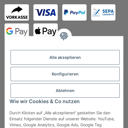
Alle akzeptieren
Konfigurieren
Vertrag widerrufen
Ablehnen
Wie wir Cookies & Co nutzen
Durch Klicken auf „Alle akzeptieren“ gestatten Sie den
* Alle Preise zzgl. gesetzlicher USt., zzgl.
Versand
, zzgl.
Einsatz folgender Dienste auf unserer Website: YouTube,
Mindermengenzuschlag
Vimeo, Google Analytics, Google Ads, Google Tag