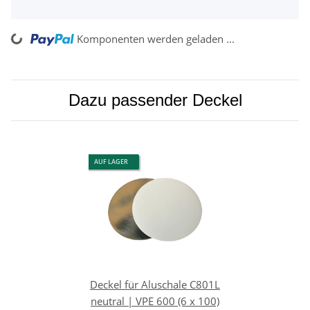
ng...
Komponenten werden geladen ...
Dazu passender Deckel
AUF LAGER
Deckel für Aluschale C801L
neutral | VPE 600 (6 x 100)