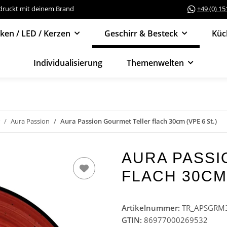
edruckt mit deinem Brand
+49 (0) 1
cken / LED / Kerzen
Geschirr & Besteck
Küc
Individualisierung
Themenwelten
Aura Passion
Aura Passion Gourmet Teller flach 30cm (VPE 6 St.)
AURA PASSI
FLACH 30CM 
Artikelnummer:
TR_APSGRM
GTIN:
86977000269532