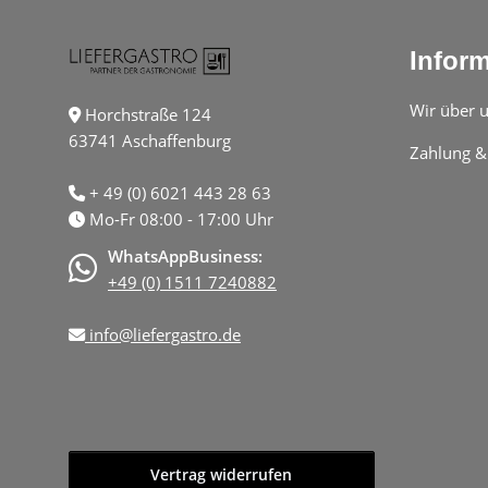
Infor
Wir über 
Horchstraße 124
63741 Aschaffenburg
Zahlung &
+ 49 (0) 6021 443 28 63
Mo-Fr 08:00 - 17:00 Uhr
WhatsAppBusiness:
+49 (0) 1511 7240882
info@liefergastro.de
Vertrag widerrufen