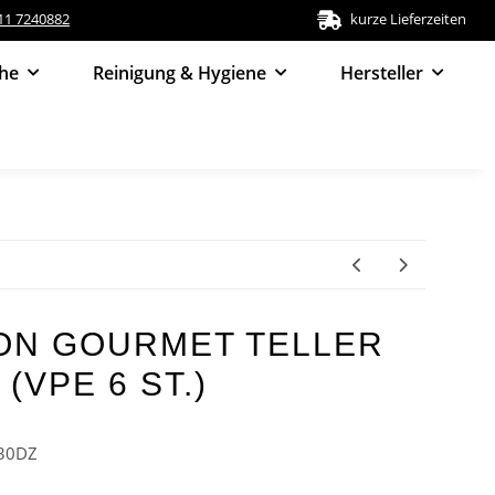
511 7240882
kurze Lieferzeiten
he
Reinigung & Hygiene
Hersteller
ON GOURMET TELLER
(VPE 6 ST.)
30DZ