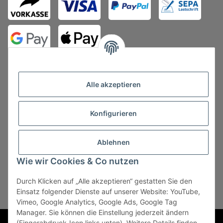
Alle akzeptieren
Konfigurieren
Vertrag widerrufen
Ablehnen
Wie wir Cookies & Co nutzen
Durch Klicken auf „Alle akzeptieren“ gestatten Sie den
* Alle Preise zzgl. gesetzlicher USt., zzgl.
Versand
, zzgl.
Einsatz folgender Dienste auf unserer Website: YouTube,
Mindermengenzuschlag
Vimeo, Google Analytics, Google Ads, Google Tag
Manager. Sie können die Einstellung jederzeit ändern
Powered by
JTL-Shop
(Fingerabdruck-Icon links unten). Weitere Details finden