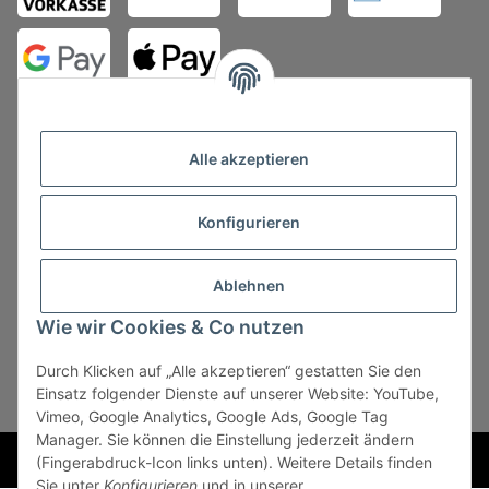
Alle akzeptieren
Konfigurieren
Vertrag widerrufen
Ablehnen
Wie wir Cookies & Co nutzen
Durch Klicken auf „Alle akzeptieren“ gestatten Sie den
* Alle Preise zzgl. gesetzlicher USt., zzgl.
Versand
, zzgl.
Einsatz folgender Dienste auf unserer Website: YouTube,
Mindermengenzuschlag
Vimeo, Google Analytics, Google Ads, Google Tag
Manager. Sie können die Einstellung jederzeit ändern
Powered by
JTL-Shop
(Fingerabdruck-Icon links unten). Weitere Details finden
Sie unter
Konfigurieren
und in unserer