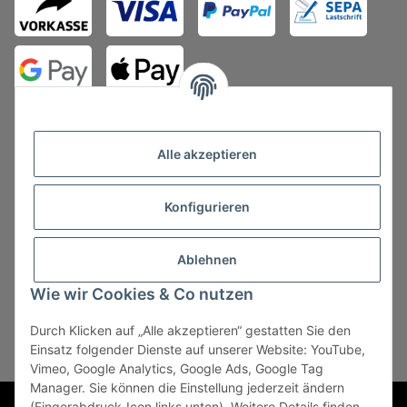
Alle akzeptieren
Konfigurieren
Vertrag widerrufen
Ablehnen
Wie wir Cookies & Co nutzen
Durch Klicken auf „Alle akzeptieren“ gestatten Sie den
* Alle Preise zzgl. gesetzlicher USt., zzgl.
Versand
, zzgl.
Einsatz folgender Dienste auf unserer Website: YouTube,
Mindermengenzuschlag
Vimeo, Google Analytics, Google Ads, Google Tag
Manager. Sie können die Einstellung jederzeit ändern
Powered by
JTL-Shop
(Fingerabdruck-Icon links unten). Weitere Details finden