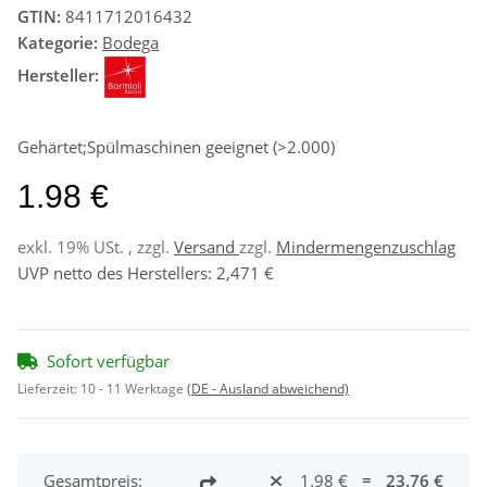
GTIN:
8411712016432
Kategorie:
Bodega
Hersteller:
Gehärtet;Spülmaschinen geeignet (>2.000)
1.98 €
exkl. 19% USt. , zzgl.
Versand
zzgl.
Mindermengenzuschlag
UVP netto des Herstellers
:
2,471 €
Sofort verfügbar
Lieferzeit:
10 - 11 Werktage
(DE - Ausland abweichend)
Gesamtpreis:
1.98 €
=
23.76 €