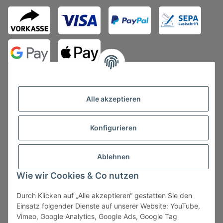
Alle akzeptieren
Konfigurieren
Vertrag widerrufen
Ablehnen
Wie wir Cookies & Co nutzen
Durch Klicken auf „Alle akzeptieren“ gestatten Sie den
* Alle Preise zzgl. gesetzlicher USt., zzgl.
Versand
, zzgl.
Einsatz folgender Dienste auf unserer Website: YouTube,
Mindermengenzuschlag
Vimeo, Google Analytics, Google Ads, Google Tag