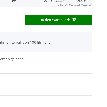
0.044 €
=
4.43 €
exkl. 19% USt. , zzgl.
Versand
In den Warenkorb
ahmeintervall von 100 Einheiten.
rden geladen ...