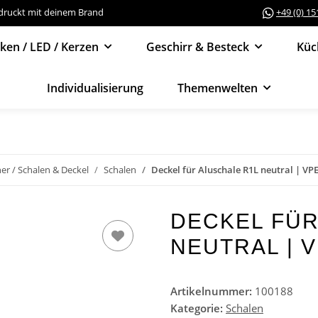
edruckt mit deinem Brand
+49 (0) 1
cken / LED / Kerzen
Geschirr & Besteck
Küc
Individualisierung
Themenwelten
er / Schalen & Deckel
Schalen
Deckel für Aluschale R1L neutral | VPE
DECKEL FÜR
NEUTRAL | V
Artikelnummer:
100188
Kategorie:
Schalen