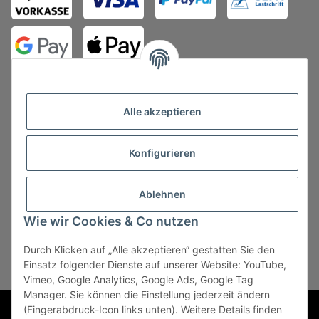
Alle akzeptieren
Konfigurieren
Vertrag widerrufen
Ablehnen
Wie wir Cookies & Co nutzen
Durch Klicken auf „Alle akzeptieren“ gestatten Sie den
* Alle Preise zzgl. gesetzlicher USt., zzgl.
Versand
, zzgl.
Einsatz folgender Dienste auf unserer Website: YouTube,
Mindermengenzuschlag
Vimeo, Google Analytics, Google Ads, Google Tag
Manager. Sie können die Einstellung jederzeit ändern
Powered by
JTL-Shop
(Fingerabdruck-Icon links unten). Weitere Details finden