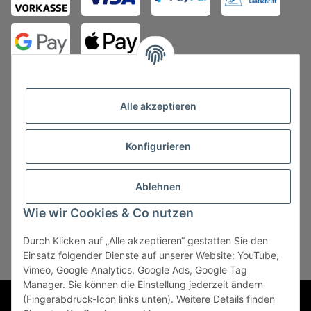
Alle akzeptieren
Konfigurieren
Vertrag widerrufen
Ablehnen
Wie wir Cookies & Co nutzen
Durch Klicken auf „Alle akzeptieren“ gestatten Sie den
* Alle Preise zzgl. gesetzlicher USt., zzgl.
Versand
, zzgl.
Einsatz folgender Dienste auf unserer Website: YouTube,
Mindermengenzuschlag
Vimeo, Google Analytics, Google Ads, Google Tag
Manager. Sie können die Einstellung jederzeit ändern
Powered by
JTL-Shop
(Fingerabdruck-Icon links unten). Weitere Details finden