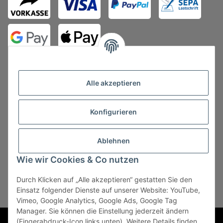
Alle akzeptieren
Konfigurieren
Vertrag widerrufen
Ablehnen
Wie wir Cookies & Co nutzen
Durch Klicken auf „Alle akzeptieren“ gestatten Sie den
* Alle Preise zzgl. gesetzlicher USt., zzgl.
Versand
, zzgl.
Einsatz folgender Dienste auf unserer Website: YouTube,
Mindermengenzuschlag
Vimeo, Google Analytics, Google Ads, Google Tag
Manager. Sie können die Einstellung jederzeit ändern
Powered by
JTL-Shop
(Fingerabdruck-Icon links unten). Weitere Details finden