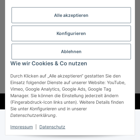
Alle akzeptieren
Konfigurieren
Vertrag widerrufen
Ablehnen
Wie wir Cookies & Co nutzen
Durch Klicken auf „Alle akzeptieren“ gestatten Sie den
* Alle Preise zzgl. gesetzlicher USt., zzgl.
Versand
, zzgl.
Einsatz folgender Dienste auf unserer Website: YouTube,
Mindermengenzuschlag
Vimeo, Google Analytics, Google Ads, Google Tag
Manager. Sie können die Einstellung jederzeit ändern
Powered by
JTL-Shop
(Fingerabdruck-Icon links unten). Weitere Details finden
Sie unter
Konfigurieren
und in unserer
Datenschutzerklärung
.
Impressum
|
Datenschutz