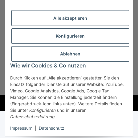
Alle akzeptieren
Konfigurieren
Vertrag widerrufen
Ablehnen
Wie wir Cookies & Co nutzen
Durch Klicken auf „Alle akzeptieren“ gestatten Sie den
* Alle Preise zzgl. gesetzlicher USt., zzgl.
Versand
, zzgl.
Einsatz folgender Dienste auf unserer Website: YouTube,
Mindermengenzuschlag
Vimeo, Google Analytics, Google Ads, Google Tag
Manager. Sie können die Einstellung jederzeit ändern
Powered by
JTL-Shop
(Fingerabdruck-Icon links unten). Weitere Details finden
Sie unter
Konfigurieren
und in unserer
Datenschutzerklärung
.
Impressum
|
Datenschutz