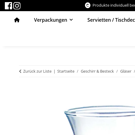
Produkte individuell b
Verpackungen
Servietten / Tischde
Zurück zur Liste
Startseite
Geschirr & Besteck
Gläser