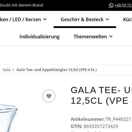
edruckt mit deinem Brand
+49 (0) 1
cken / LED / Kerzen
Geschirr & Besteck
Küc
Individualisierung
Themenwelten
Gala
Gala Tee- und Appetizerglas 12,5cl (VPE 4 St.)
GALA TEE- 
12,5CL (VPE 
Artikelnummer:
TR_P440221
GTIN:
8693357273429