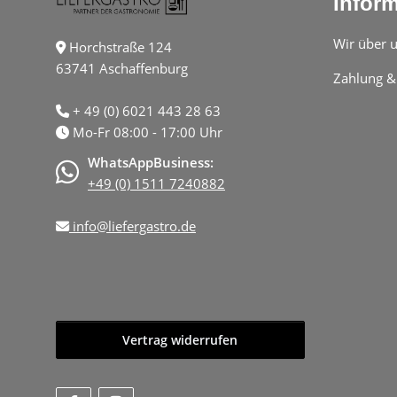
Infor
Wir über 
Horchstraße 124
63741 Aschaffenburg
Zahlung &
+ 49 (0) 6021 443 28 63
Mo-Fr 08:00 - 17:00 Uhr
WhatsAppBusiness:
+49 (0) 1511 7240882
info@liefergastro.de
Vertrag widerrufen