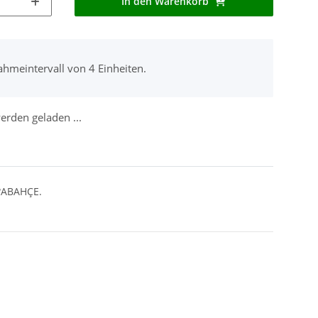
In den Warenkorb
ahmeintervall von 4 Einheiten.
rden geladen ...
A?ABAHÇE.