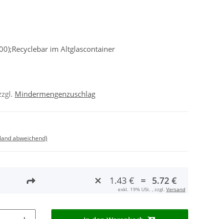
0);Recyclebar im Altglascontainer
zzgl.
Mindermengenzuschlag
sland abweichend)
1.43 €
=
5.72 €
exkl. 19% USt. , zzgl.
Versand