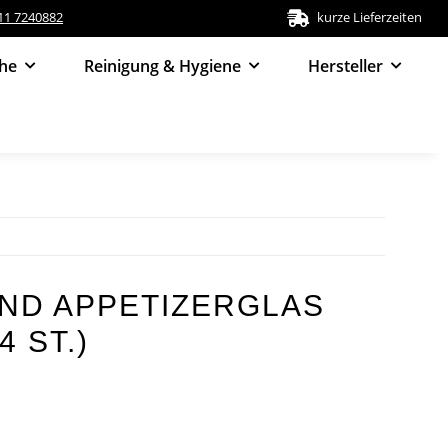
511 7240882
kurze Lieferzeiten
he
Reinigung & Hygiene
Hersteller
UND APPETIZERGLAS
4 ST.)