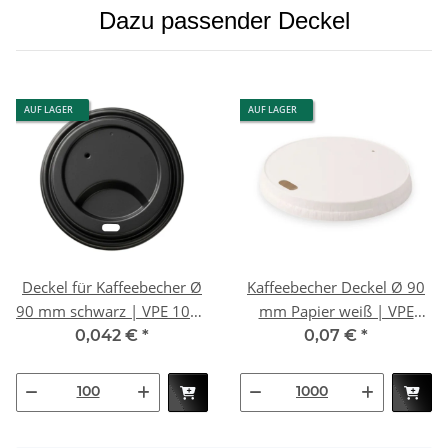
Dazu passender Deckel
AUF LAGER
AUF LAGER
Deckel für Kaffeebecher Ø
Kaffeebecher Deckel Ø 90
90 mm schwarz | VPE 1000
mm Papier weiß | VPE
(10 x 100)
1000
0,042 €
*
0,07 €
*