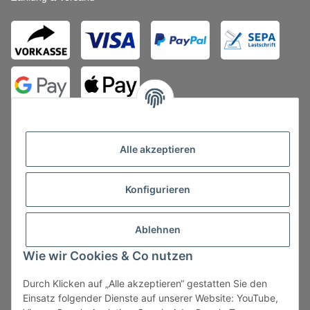
Alle akzeptieren
Konfigurieren
Vertrag widerrufen
Ablehnen
Wie wir Cookies & Co nutzen
Durch Klicken auf „Alle akzeptieren“ gestatten Sie den
* Alle Preise zzgl. gesetzlicher USt., zzgl.
Versand
, zzgl.
Einsatz folgender Dienste auf unserer Website: YouTube,
Mindermengenzuschlag