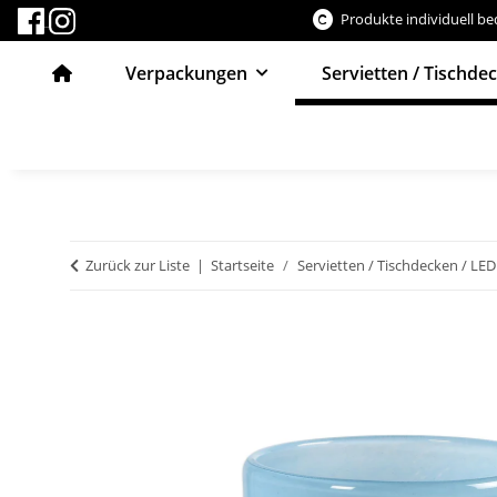
Produkte individuell b
Verpackungen
Servietten / Tischde
Zurück zur Liste
Startseite
Servietten / Tischdecken / LED