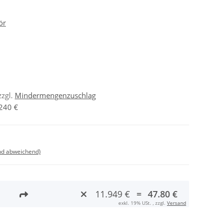
ör
zzgl.
Mindermengenzuschlag
240 €
nd abweichend)
11.949 €
=
47.80 €
exkl. 19% USt. , zzgl.
Versand