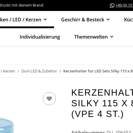
edruckt mit deinem Brand
+49 (0) 1
cken / LED / Kerzen
Geschirr & Besteck
Küc
Individualisierung
Themenwelten
 / Kerzen
Duni LED & Zubehör
Kerzenhalter für LED Sets Silky 115 x 8
KERZENHALT
SILKY 115 X
(VPE 4 ST.)
Artikelnummer:
DU_206451