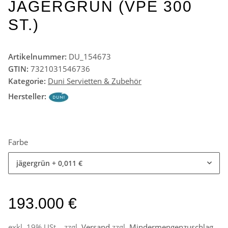
JÄGERGRÜN (VPE 300
ST.)
Artikelnummer:
DU_154673
GTIN:
7321031546736
Kategorie:
Duni Servietten & Zubehör
Hersteller:
Farbe
jägergrün
+ 0,011 €
193.000 €
exkl. 19% USt. , zzgl.
Versand
zzgl.
Mindermengenzuschlag