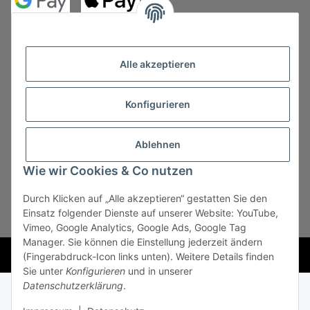
Alle akzeptieren
Konfigurieren
Vertrag widerrufen
Ablehnen
Wie wir Cookies & Co nutzen
Durch Klicken auf „Alle akzeptieren“ gestatten Sie den
* Alle Preise zzgl. gesetzlicher USt., zzgl.
Versand
, zzgl.
Einsatz folgender Dienste auf unserer Website: YouTube,
Mindermengenzuschlag
Vimeo, Google Analytics, Google Ads, Google Tag
Manager. Sie können die Einstellung jederzeit ändern
Powered by
JTL-Shop
(Fingerabdruck-Icon links unten). Weitere Details finden
Sie unter
Konfigurieren
und in unserer
Datenschutzerklärung
.