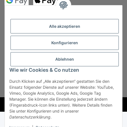
Alle akzeptieren
Konfigurieren
Vertrag widerrufen
Ablehnen
Wie wir Cookies & Co nutzen
Durch Klicken auf „Alle akzeptieren“ gestatten Sie den
* Alle Preise zzgl. gesetzlicher USt., zzgl.
Versand
, zzgl.
Einsatz folgender Dienste auf unserer Website: YouTube,
Mindermengenzuschlag
Vimeo, Google Analytics, Google Ads, Google Tag
Manager. Sie können die Einstellung jederzeit ändern
Powered by
JTL-Shop
(Fingerabdruck-Icon links unten). Weitere Details finden
Sie unter
Konfigurieren
und in unserer
Datenschutzerklärung
.