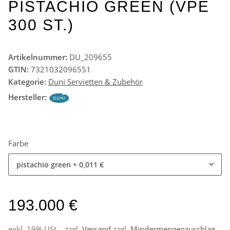
PISTACHIO GREEN (VPE
300 ST.)
Artikelnummer:
DU_209655
GTIN:
7321032096551
Kategorie:
Duni Servietten & Zubehör
Hersteller:
Farbe
pistachio green
+ 0,011 €
193.000 €
exkl. 19% USt. , zzgl.
Versand
zzgl.
Mindermengenzuschlag