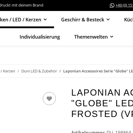
edruckt mit deinem Brand
+49 (0) 1
cken / LED / Kerzen
Geschirr & Besteck
Küc
Individualisierung
Themenwelten
 / Kerzen
Duni LED & Zubehör
Laponian Accessoires Serie "Globe" LED
LAPONIAN A
"GLOBE" LED
FROSTED (VP
Artikelnummer:
DU_198864