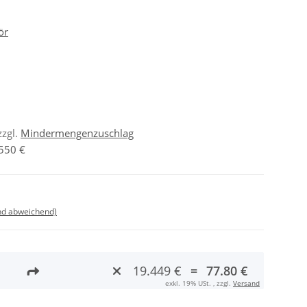
ör
zzgl.
Mindermengenzuschlag
550 €
nd abweichend)
19.449 €
=
77.80 €
exkl. 19% USt. , zzgl.
Versand