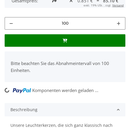
Gesamtpreis:
0.851 €
=
85.10 €
exkl. 19% USt. , zzgl.
Versand
x
Bitte beachten Sie das Abnahmeintervall von 100
Einheiten.
ing...
Komponenten werden geladen ...
Beschreibung
Unsere Leuchterkerzen, die sich ganz klassisch nach