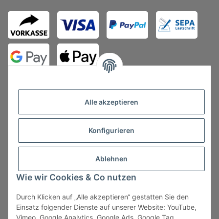
Alle akzeptieren
Konfigurieren
Vertrag widerrufen
Ablehnen
Wie wir Cookies & Co nutzen
Durch Klicken auf „Alle akzeptieren“ gestatten Sie den
* Alle Preise zzgl. gesetzlicher USt., zzgl.
Versand
, zzgl.
Einsatz folgender Dienste auf unserer Website: YouTube,
Mindermengenzuschlag
Vimeo, Google Analytics, Google Ads, Google Tag