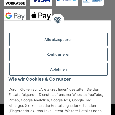
Alle akzeptieren
Konfigurieren
Vertrag widerrufen
Ablehnen
Wie wir Cookies & Co nutzen
Durch Klicken auf „Alle akzeptieren“ gestatten Sie den
* Alle Preise zzgl. gesetzlicher USt., zzgl.
Versand
, zzgl.
Einsatz folgender Dienste auf unserer Website: YouTube,
Mindermengenzuschlag
Vimeo, Google Analytics, Google Ads, Google Tag
Manager. Sie können die Einstellung jederzeit ändern
Powered by
JTL-Shop
(Fingerabdruck-Icon links unten). Weitere Details finden