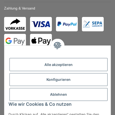
Zahlung & Versand
Alle akzeptieren
Konfigurieren
Vertrag widerrufen
Ablehnen
Wie wir Cookies & Co nutzen
Durch Klicken auf „Alle akzeptieren“ gestatten Sie den