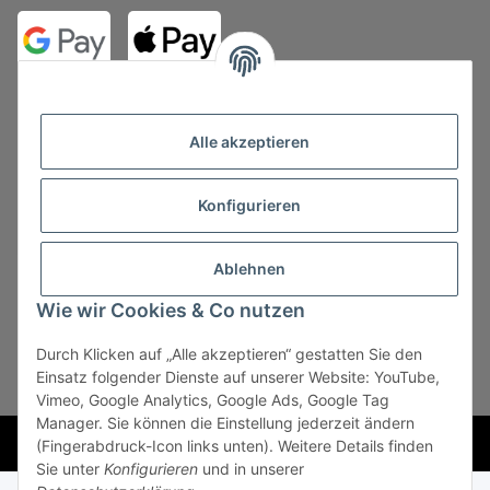
Alle akzeptieren
Konfigurieren
Vertrag widerrufen
Ablehnen
Wie wir Cookies & Co nutzen
Durch Klicken auf „Alle akzeptieren“ gestatten Sie den
* Alle Preise zzgl. gesetzlicher USt., zzgl.
Versand
, zzgl.
Einsatz folgender Dienste auf unserer Website: YouTube,
Mindermengenzuschlag
Vimeo, Google Analytics, Google Ads, Google Tag
Manager. Sie können die Einstellung jederzeit ändern
Powered by
JTL-Shop
(Fingerabdruck-Icon links unten). Weitere Details finden
Sie unter
Konfigurieren
und in unserer