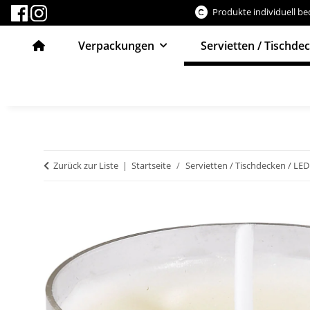
Produkte individuell b
Verpackungen
Servietten / Tischde
Zurück zur Liste
Startseite
Servietten / Tischdecken / LED