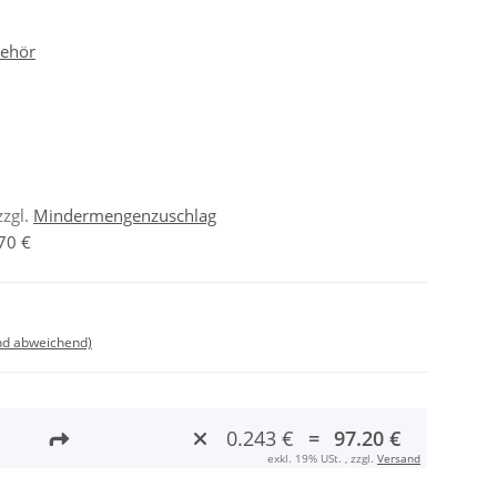
behör
zzgl.
Mindermengenzuschlag
70 €
nd abweichend)
0.243 €
=
97.20 €
exkl. 19% USt. , zzgl.
Versand