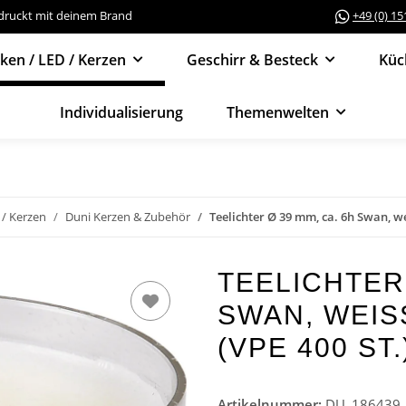
edruckt mit deinem Brand
+49 (0) 1
cken / LED / Kerzen
Geschirr & Besteck
Küc
Individualisierung
Themenwelten
 / Kerzen
Duni Kerzen & Zubehör
Teelichter Ø 39 mm, ca. 6h Swan, we
TEELICHTER 
SWAN, WEISS
VPE 400 ST.)
Artikelnummer:
DU_186439