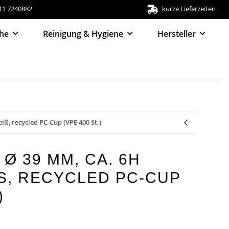
511 7240882
kurze Lieferzeiten
he
Reinigung & Hygiene
Hersteller
iß, recycled PC-Cup (VPE 400 St.)
Ø 39 MM, CA. 6H
, RECYCLED PC-CUP (