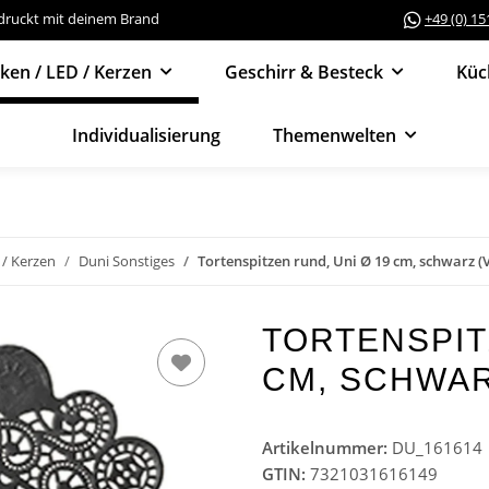
edruckt mit deinem Brand
+49 (0) 1
cken / LED / Kerzen
Geschirr & Besteck
Küc
Individualisierung
Themenwelten
 / Kerzen
Duni Sonstiges
Tortenspitzen rund, Uni Ø 19 cm, schwarz (V
TORTENSPIT
CM, SCHWARZ
Artikelnummer:
DU_161614
GTIN:
7321031616149