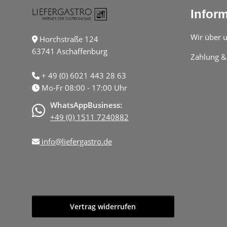
Infor
Wir über 
Horchstraße 124
63741 Aschaffenburg
Zahlung &
+ 49 (0) 6021 443 28 63
Mo-Fr 08:00 - 17:00 Uhr
WhatsAppBusiness:
+49 (0) 1511 7240882
info@liefergastro.de
Vertrag widerrufen