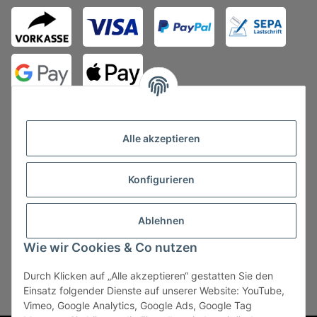
Alle akzeptieren
Konfigurieren
Vertrag widerrufen
Ablehnen
Wie wir Cookies & Co nutzen
Durch Klicken auf „Alle akzeptieren“ gestatten Sie den
* Alle Preise zzgl. gesetzlicher USt., zzgl.
Versand
, zzgl.
Einsatz folgender Dienste auf unserer Website: YouTube,
Mindermengenzuschlag
Vimeo, Google Analytics, Google Ads, Google Tag