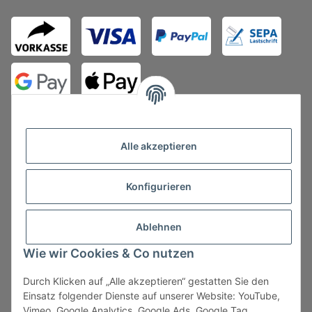
Alle akzeptieren
Konfigurieren
Vertrag widerrufen
Ablehnen
Wie wir Cookies & Co nutzen
Durch Klicken auf „Alle akzeptieren“ gestatten Sie den
* Alle Preise zzgl. gesetzlicher USt., zzgl.
Versand
, zzgl.
Einsatz folgender Dienste auf unserer Website: YouTube,
Mindermengenzuschlag
Vimeo, Google Analytics, Google Ads, Google Tag