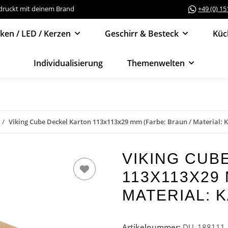
edruckt mit deinem Brand
+49 (0) 1
cken / LED / Kerzen
Geschirr & Besteck
Küc
Individualisierung
Themenwelten
Viking Cube Deckel Karton 113x113x29 mm (Farbe: Braun / Material: K
VIKING CUB
113X113X29 
MATERIAL: K
Artikelnummer:
DU_188111