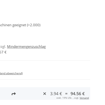
chinen geeignet (>2.000)
zzgl.
Mindermengenzuschlag
67 €
sland abweichend)
3.94 €
=
94.56 €
exkl. 19% USt. , zzgl.
Versand