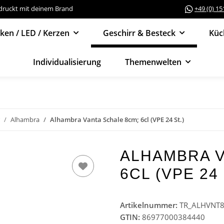
edruckt mit deinem Brand
+49 (0) 1
cken / LED / Kerzen
Geschirr & Besteck
Küc
Individualisierung
Themenwelten
Alhambra
Alhambra Vanta Schale 8cm; 6cl (VPE 24 St.)
ALHAMBRA V
6CL (VPE 24 
Artikelnummer:
TR_ALHVNT
GTIN:
86977000384440