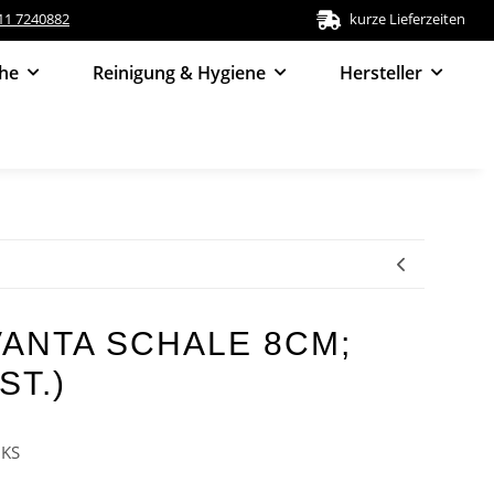
511 7240882
kurze Lieferzeiten
he
Reinigung & Hygiene
Hersteller
ANTA SCHALE 8CM;
ST.)
8KS