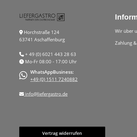
Infor
Wir über 
Horchstraße 124
63741 Aschaffenburg
Zahlung &
+ 49 (0) 6021 443 28 63
Mo-Fr 08:00 - 17:00 Uhr
WhatsAppBusiness:
+49 (0) 1511 7240882
info@liefergastro.de
Vertrag widerrufen