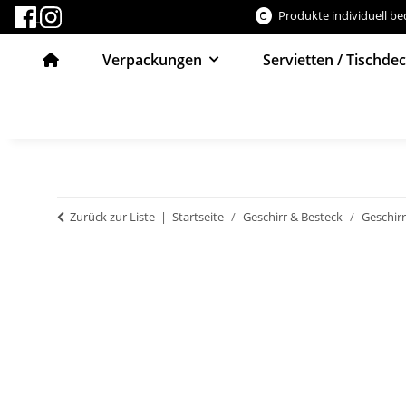
Produkte individuell b
Verpackungen
Servietten / Tischde
Zurück zur Liste
Startseite
Geschirr & Besteck
Geschirr