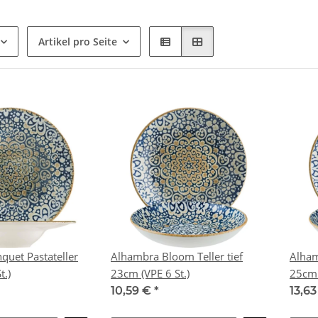
Artikel pro Seite
uet Pastateller
Alhambra Bloom Teller tief
Alham
St.)
23cm (VPE 6 St.)
10,59 €
*
13,6