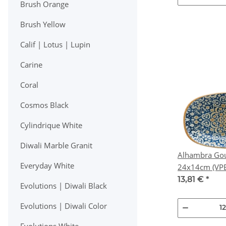
Brush Orange
Brush Yellow
Calif | Lotus | Lupin
Carine
Coral
Cosmos Black
Cylindrique White
Diwali Marble Granit
Alhambra Gou
Everyday White
24x14cm
13,81 €
*
Evolutions | Diwali Black
Evolutions | Diwali Color