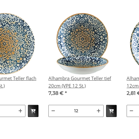
met Teller flach
Alhambra Gourmet Teller tief
Alham
St.)
20cm (VPE 12 St.)
7,38 €
*
2,81