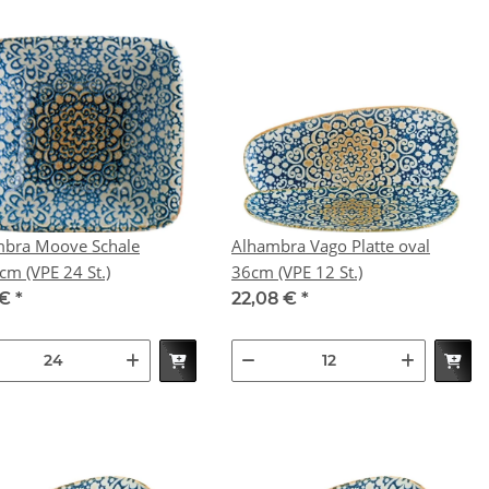
bra Moove Schale
Alhambra Vago Platte oval
8x8,5cm (VPE 24 St.)
36cm (VPE 12 St.)
 €
*
22,08 €
*