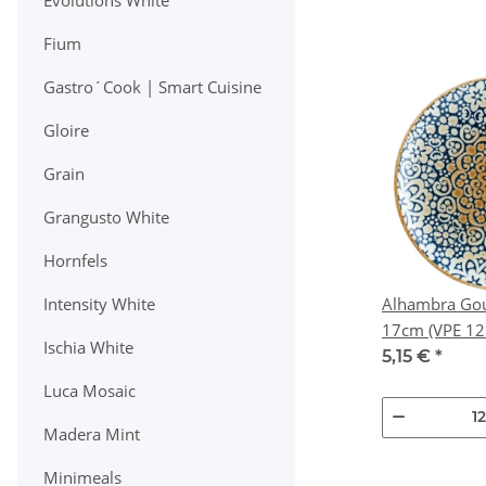
Evolutions White
Fium
Gastro´Cook | Smart Cuisine
Gloire
Grain
Grangusto White
Hornfels
Alhambra Gour
Intensity White
17cm (VPE 1
Ischia White
5,15 €
*
Luca Mosaic
Madera Mint
Minimeals