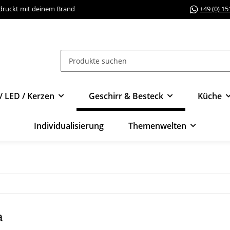
edruckt mit deinem Brand
+49 (0) 1
/ LED / Kerzen
Geschirr & Besteck
Küche
Individualisierung
Themenwelten
a