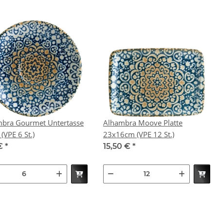
bra Gourmet Untertasse
Alhambra Moove Platte
12cm (VPE 6 St.)
23x16cm (VPE 12 St.)
 €
*
15,50 €
*