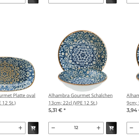
rmet Platte oval
Alhambra Gourmet Schälchen
Alham
 (VPE 12 St.)
13cm; 22cl (VPE 12 St.)
5,31 €
*
3,94