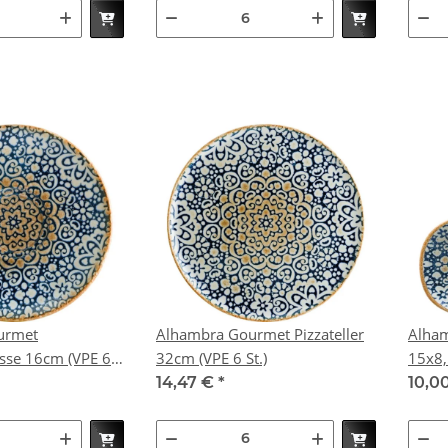
urmet
Alhambra Gourmet Pizzateller
Alham
 16cm (VPE 6
32cm (VPE 6 St.)
14,47 €
*
10,0