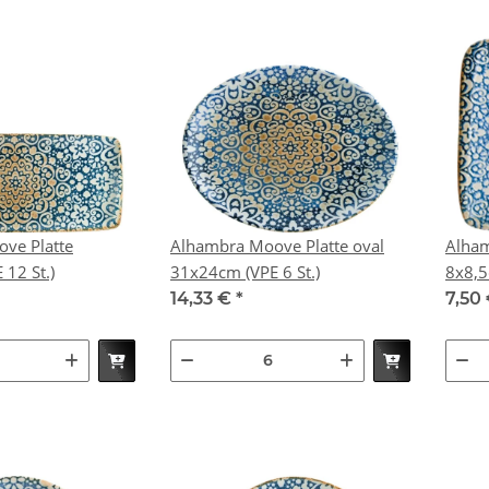
ve Platte
Alhambra Moove Platte oval
Alham
 (VPE 12 St.)
31x24cm (VPE 6 St.)
14,33 €
*
7,50