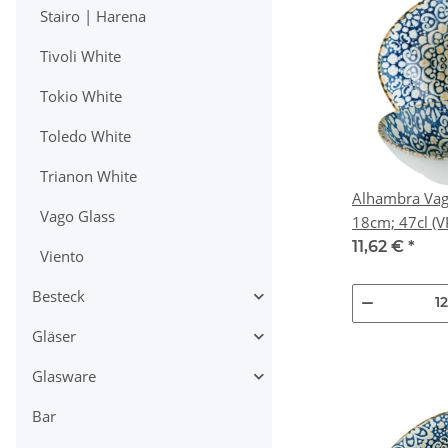
Stairo | Harena
Tivoli White
Tokio White
Toledo White
Trianon White
Alhambra Vag
Vago Glass
18cm
11,62 €
*
Viento
Besteck
Gläser
Glasware
Bar