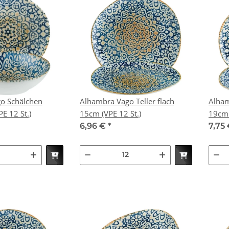
o Schälchen
Alhambra Vago Teller flach
Alham
; 47cl (VPE 12 St.)
15cm (VPE 12 St.)
6,96 €
*
7,75