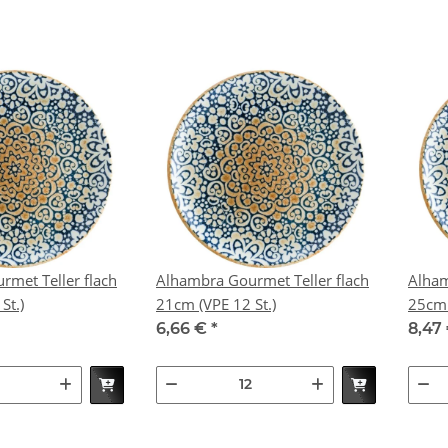
met Teller flach
Alhambra Gourmet Teller flach
Alham
2 St.)
21cm (VPE 12 St.)
6,66 €
*
8,47